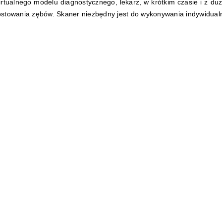
rtualnego modelu diagnostycznego, lekarz, w krótkim czasie
i z du
ostowania zębów. Skaner niezbędny jest do wykonywania indywidual