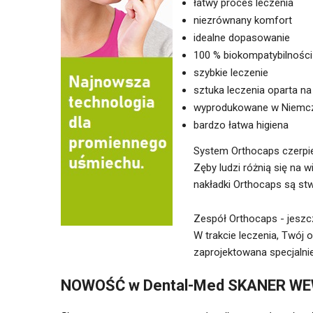
łatwy proces leczenia
niezrównany komfort
idealne dopasowanie
100 % biokompatybilności
szybkie leczenie
sztuka leczenia oparta n
wyprodukowane w Niemc
bardzo łatwa higiena
System Orthocaps czerpie
Zęby ludzi różnią się na
nakładki Orthocaps są st
Zespół Orthocaps - jeszc
W trakcie leczenia, Twój 
zaprojektowana specjalnie
NOWOŚĆ w Dental-Med SKANER W