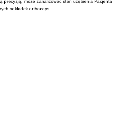
żą precyzją, może zanalizować stan uzębienia
Pacjenta
nych nakładek orthocaps.