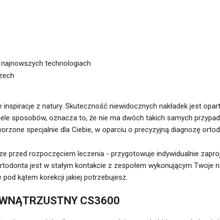
a najnowszych technologiach
zech
 inspiracje z natury. Skuteczność niewidocznych nakładek jest opa
 wiele sposobów, oznacza to, że nie ma dwóch takich samych przypa
worzone specjalnie dla Ciebie, w oparciu o precyzyjną diagnozę ort
ze przed rozpoczęciem leczenia - przygotowuje indywidualnie zapro
ortodonta jest w stałym kontakcie z zespołem wykonującym Twoje nak
 pod kątem korekcji jakiej potrzebujesz.
EWNĄTRZUSTNY CS3600